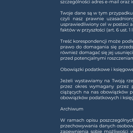
szczególności adres e-mail oraz 
Twoje dane są w tym przypadku pr
czyli nasz prawnie uzasadnio
usprawiedliwiony cel w postaci 
faktów w przyszłości (art. 6 ust. 1 
Treść korespondencji może podleg
prawo do domagania się przedstaw
również domagać się jej usunięci
przed potencjalnymi roszczeniami
Obowiązki podatkowe i księgow
Jeżeli wystawiamy na Twoją rz
przez okres wymagany przez pr
ciążących na nas obowiązków pod
obowiązków podatkowych i księ
Archiwum
W ramach opisu poszczególnych
przechowywania danych osobowyc
zapewnienia sobie możliwości w