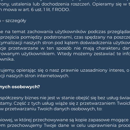
rony, ustalenia lub dochodzenia roszczeń. Opieramy się w
mowa w art. 6 ust. 1 lit. f RODO.
a – szczegóły
zne na temat zachowania użytkowników podczas przeglądan
, przejścia pomiędzy podstronami, czas spędzany na poszcze
tymalizacji naszych stron pod kątem doświadczenia użytkown
acje przetwarzane w ten sposób nie mają charakteru da
jestrowanym użytkownikiem. Wtedy możemy zestawiać te in
wnika.
ujemy, opierając się o nasz prawnie uzasadniony interes, o k
ji naszych stron internetowych.
danych osobowych?
półczesny biznes nie jest w stanie obejść się bez usług świ
stamy. Część z tych usług wiąże się z przetwarzaniem Two
ł w przetwarzaniu Twoich danych osobowych, to:
niowej, w której przechowywane są kopie zapasowe mogące
m przechowujemy Twoje dane w celu usprawnienia procesu