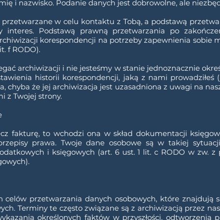
imię i nazwisko. Podanie danych jest dobrowolne, ale niezbę
zetwarzane w celu kontaktu z Tobą, a podstawą przetwarzani
ny interes. Podstawą prawną przetwarzania po zakończe
archiwizacji korespondencji na potrzeby zapewnienia sobie 
lit. f RODO).
ać archiwizacji i nie jesteśmy w stanie jednoznacznie określ
ienia historii korespondencji, jaką z nami prowadziłeś (je
a, chyba że jej archiwizacja jest uzasadniona z uwagi na nas
 z Twojej strony.
e
ecz fakturę, to wchodzi ona w skład dokumentacji księgo
zepisy prawa. Twoje dane osobowe są w takiej sytuacji 
atkowych i księgowych (art. 6 ust. 1 lit. c RODO w zw. z
gowych).
 celów przetwarzania danych osobowych, które znajdują s
h. Terminy te często związane są z archiwizacją przez na
ykazania określonych faktów w przyszłości, odtworzenia p