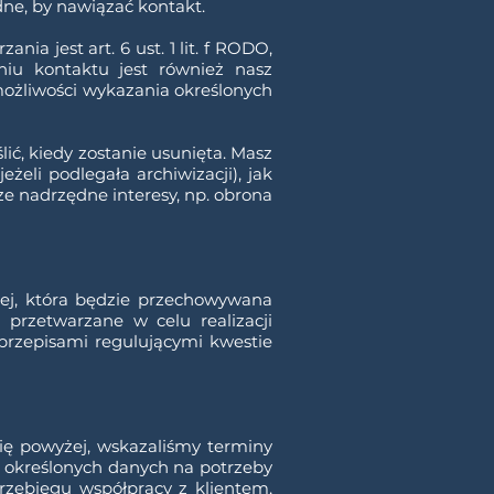
dne, by nawiązać kontakt.
a jest art. 6 ust. 1 lit. f RODO,
niu kontaktu jest również nasz
możliwości wykazania określonych
ić, kiedy zostanie usunięta. Masz
żeli podlegała archiwizacji), jak
ze nadrzędne interesy, np. obrona
wej, która będzie przechowywana
przetwarzane w celu realizacji
 przepisami regulującymi kwestie
ię powyżej, wskazaliśmy terminy
s określonych danych na potrzeby
rzebiegu współpracy z klientem,