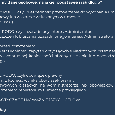
amy dane osobowe, na jakiej podstawie i jak długo?
lit. b RODO, czyli niezbędność przetwarzania do wykonania u
mowy lub w okresie wskazanym w umowie
m usług
t. f RODO, czyli uzasadniony interes Administratora
oszczeń lub ustania uzasadnionego interesu Administratora
przed roszczeniami
 szczególności zapytań dotyczących świadczonych przez na
 ewentualnej konieczności obrony, ustalenia lub dochodze
ego
a
t. c RODO, czyli obowiązek prawny
m, z którego wynika obowiązek prawny
stawowych ciążących na Administratorze, np. obowiązkó
dzeniem repertorium tłumacza przysięgłego
DOTYCZĄCE NAJWAŻNIEJSZYCH CELÓW
ług