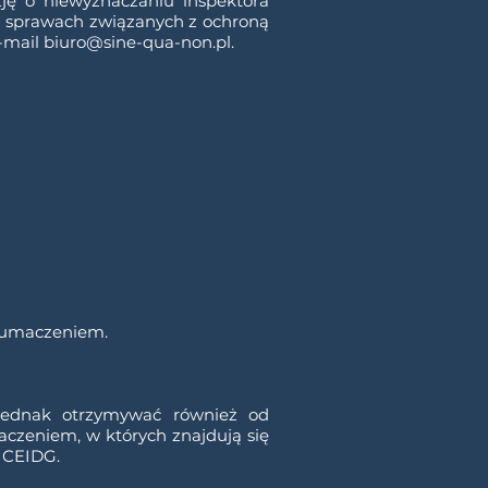
ję o niewyznaczaniu inspektora
 W sprawach związanych z ochroną
-mail
biuro@sine-qua-non.pl
.
łumaczeniem.
jednak otrzymywać również od
czeniem, w których znajdują się
k CEIDG.