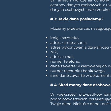
W ramach wdrożenia ochrony d
ochrony danych osobowych z uwag
danych osobowych oraz szeroko 
# 3: Jakie dane posiadamy?
Możemy przetwarzać następując
imię i nazwisko,
adres zamieszkania,
adres wykonywania działalności 
NIP,
adres e-mail,
numer telefonu,
dane zawarte w kierowanej do na
numer rachunku bankowego,
inne dane zawarte w dokumenta
# 4: Skąd mamy dane osobowe
W większości przypadków sam
podmiotów trzecich przekazują
Twoje dane. Niektóre dane może