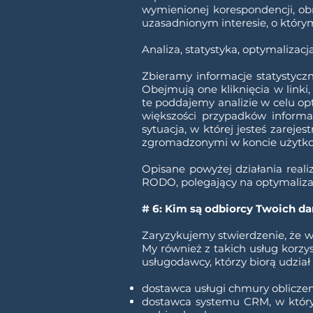
wymienionej korespondencji, ob
uzasadnionym interesie, o którym 
Analiza, statystyka, optymalizacj
Zbieramy informacje statystyc
Obejmują one kliknięcia w linki
te poddajemy analizie w celu op
większości przypadków inform
sytuacja, w której jesteś zare
zgromadzonymi w koncie użytko
Opisane powyżej działania realiz
RODO, polegający na optymalizac
# 6: Kim są odbiorcy Twoich 
Zaryzykujemy stwierdzenie, że ws
My również z takich usług korzy
usługodawcy, którzy biorą udzia
dostawca usługi chmury oblicze
dostawca systemu CRM, w który