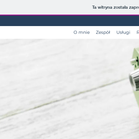
Ta witryna została za
O mnie
Zespół
Usługi
R