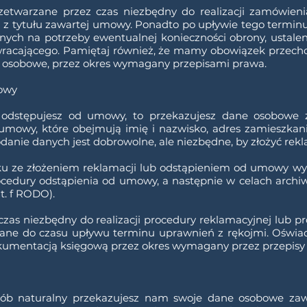
twarzane przez czas niezbędny do realizacji zamówieni
 z tytułu zawartej umowy. Ponadto po upływie tego termin
ych na potrzeby ewentualnej konieczności obrony, ustalen
powracającego. Pamiętaj również, że mamy obowiązek prze
 osobowe, przez okres wymagany przepisami prawa.
mowy
b odstępujesz od umowy, to przekazujesz dane osobowe z
umowy, które obejmują imię i nazwisko, adres zamieszkani
nie danych jest dobrowolne, ale niezbędne, by złożyć rekl
 ze złożeniem reklamacji lub odstąpieniem od umowy wyko
ocedury odstąpienia od umowy, a następnie w celach archi
it. f RODO).
zas niezbędny do realizacji procedury reklamacyjnej lub 
ne do czasu upływu terminu uprawnień z rękojmi. Oświa
umentacją księgową przez okres wymagany przez przepisy
sób naturalny przekazujesz nam swoje dane osobowe zawa