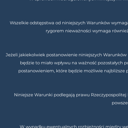
Wszelkie odstępstwa od niniejszych Warunków wymaga
rygorem nieważności wymaga również 
Jeżeli jakiekolwiek postanowienie niniejszych Warunków m
będzie to miało wpływu na ważność pozostałych p
postanowieniem, które będzie możliwie najbliższ
Niniejsze Warunki podlegają prawu Rzeczypospolitej 
powsze
W wypadku ewentualnych rozbieżności między wersj