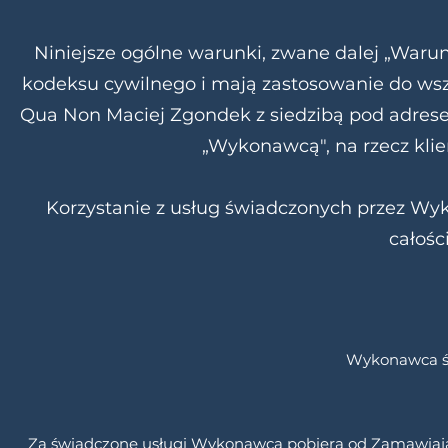
Niniejsze ogólne warunki, zwane dalej „Waru
kodeksu cywilnego i mają zastosowanie do wsz
Qua Non Maciej Zgondek z siedzibą pod adresem
„Wykonawcą", na rzecz kli
Korzystanie z usług świadczonych przez W
całośc
Wykonawca św
Za świadczone usługi Wykonawca pobiera od Zamawiając