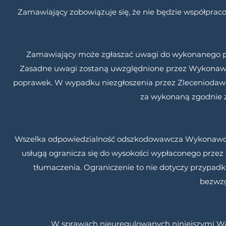
Zamawiający zobowiązuje się, że nie będzie współpr
Zamawiający może zgłaszać uwagi do wykonanego pr
Zasadne uwagi zostaną uwzględnione przez Wykonawc
poprawek. W wypadku niezgłoszenia przez Zleceniodawc
za wykonaną zgodnie z
Wszelka odpowiedzialność odszkodowawcza Wykonawcy 
usługą ogranicza się do wysokości wypłaconego prz
tłumaczenia. Ograniczenie to nie dotyczy przypadk
bezwzg
W sprawach nieuregulowanych niniejszymi Wa